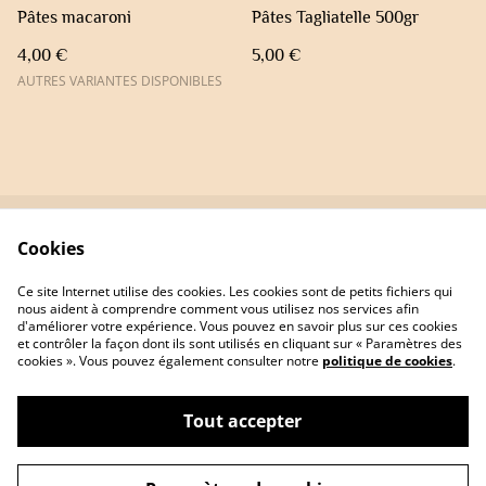
Pâtes macaroni
Pâtes Tagliatelle 500gr
4,00 €
5,00 €
AUTRES VARIANTES DISPONIBLES
Cookies
Contactez-nous
Conditions
Politique de
Politique de cookies
Ce site Internet utilise des cookies. Les cookies sont de petits fichiers qui
confidentialité
nous aident à comprendre comment vous utilisez nos services afin
d'améliorer votre expérience. Vous pouvez en savoir plus sur ces cookies
et contrôler la façon dont ils sont utilisés en cliquant sur « Paramètres des
cookies ». Vous pouvez également consulter notre
politique de cookies
.
Tout accepter
©
2026
Le moulin de Naïs